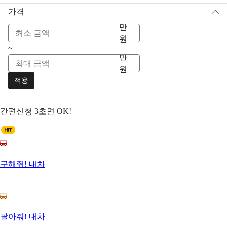
가격
만
원
~
만
원
적용
간편신청
3초면 OK!
구해줘! 내차
팔아줘! 내차