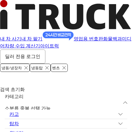
내 차 사기
내 차 팔기
영업용 번호판
화물백과
미디
어
차량 수입 계산기
아이트럭
딜러 전용 로그인
냉동/냉장차
냉동탑
벤츠
검색 초기화
카테고리
소분류 중복 선택 가능
카고
탑차