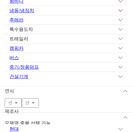
윙바디
냉동/냉장차
추레라
특수용도차
트레일러
캠핑카
버스
중기/정품덤프
건설기계
연식
년
년
제조사
모델명 중복 선택 가능
현대