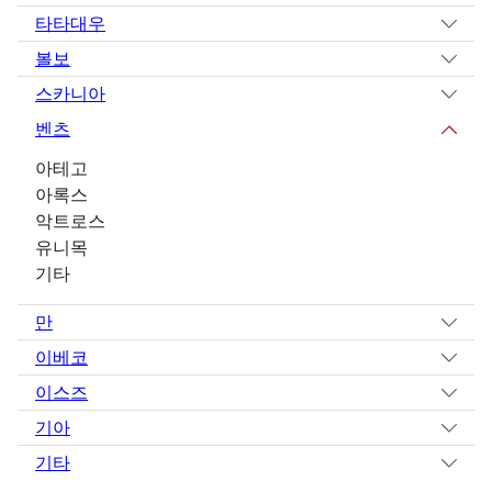
타타대우
볼보
스카니아
벤츠
아테고
아록스
악트로스
유니목
기타
만
이베코
이스즈
기아
기타