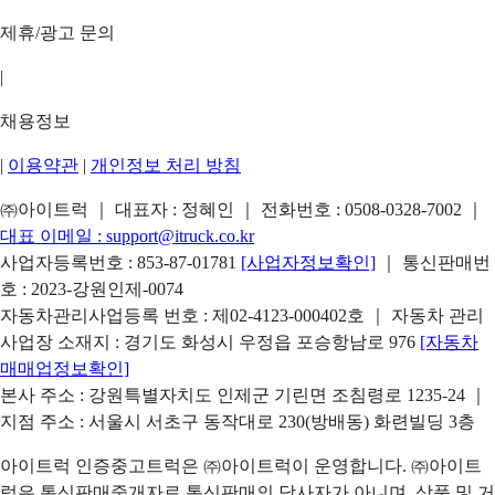
제휴/광고 문의
|
채용정보
|
이용약관
|
개인정보 처리 방침
㈜아이트럭 ｜ 대표자 : 정혜인 ｜ 전화번호 :
0508-0328-7002
｜
대표 이메일 :
support@itruck.co.kr
사업자등록번호 : 853-87-01781
[사업자정보확인]
｜ 통신판매번
호 : 2023-강원인제-0074
자동차관리사업등록 번호 : 제02-4123-000402호 ｜ 자동차 관리
사업장 소재지 : 경기도 화성시 우정읍 포승항남로 976
[자동차
매매업정보확인]
본사 주소 : 강원특별자치도 인제군 기린면 조침령로 1235-24 ｜
지점 주소 : 서울시 서초구 동작대로 230(방배동) 화련빌딩 3층
아이트럭 인증중고트럭은 ㈜아이트럭이 운영합니다. ㈜아이트
럭은 통신판매중개자로 통신판매의 당사자가 아니며, 상품 및 거