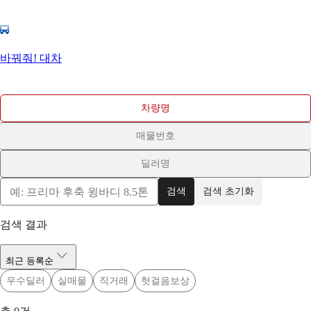
바꿔줘! 대차
차량명
매물번호
딜러명
검색
검색 초기화
검색 결과
최근 등록순
우수딜러
실매물
직거래
헛걸음보상