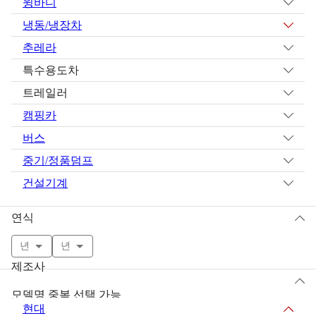
윙바디
냉동/냉장차
추레라
특수용도차
트레일러
캠핑카
버스
중기/정품덤프
건설기계
연식
년
년
제조사
모델명 중복 선택 가능
현대