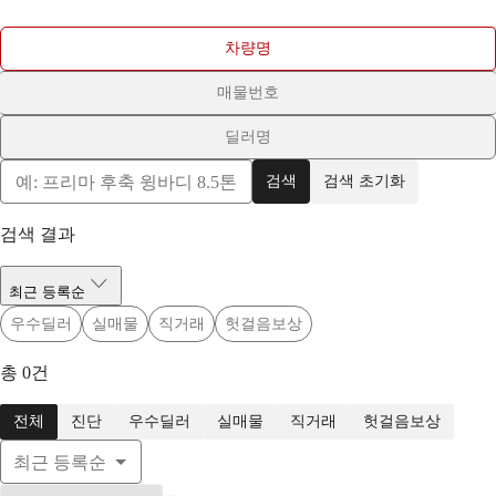
차량명
매물번호
딜러명
검색
검색 초기화
검색 결과
최근 등록순
우수딜러
실매물
직거래
헛걸음보상
총
0
건
전체
진단
우수딜러
실매물
직거래
헛걸음보상
최근 등록순