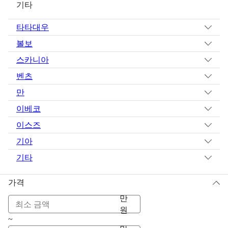
기타
타타대우
볼보
스카니아
벤츠
만
이베코
이스즈
기아
기타
가격
만
원
~