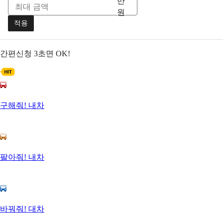
만
원
적용
간편신청
3초면 OK!
구해줘! 내차
팔아줘! 내차
바꿔줘! 대차