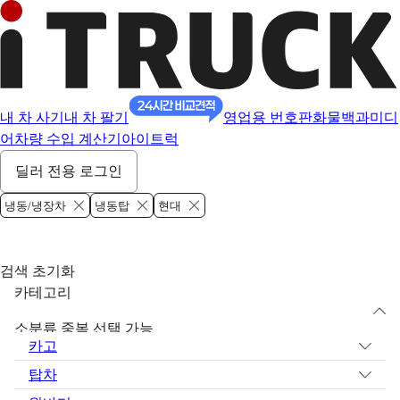
내 차 사기
내 차 팔기
영업용 번호판
화물백과
미디
어
차량 수입 계산기
아이트럭
딜러 전용 로그인
냉동/냉장차
냉동탑
현대
검색 초기화
카테고리
소분류 중복 선택 가능
카고
탑차