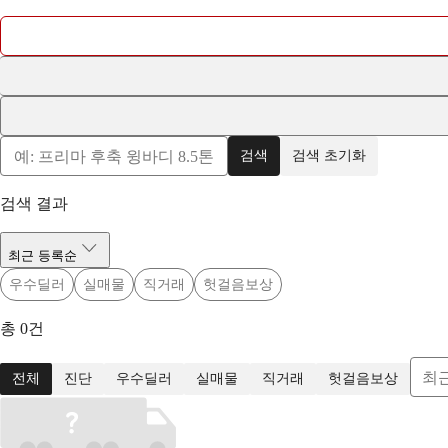
검색
검색 초기화
검색 결과
최근 등록순
우수딜러
실매물
직거래
헛걸음보상
총
0
건
최
전체
진단
우수딜러
실매물
직거래
헛걸음보상