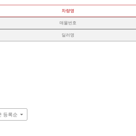
차량명
매물번호
딜러명
근 등록순