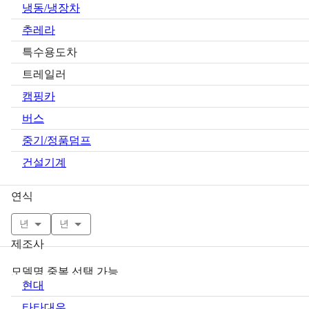
냉동/냉장차
추레라
특수용도차
트레일러
캠핑카
버스
중기/정품덤프
건설기계
연식
년
년
제조사
모델명 중복 선택 가능
현대
타타대우