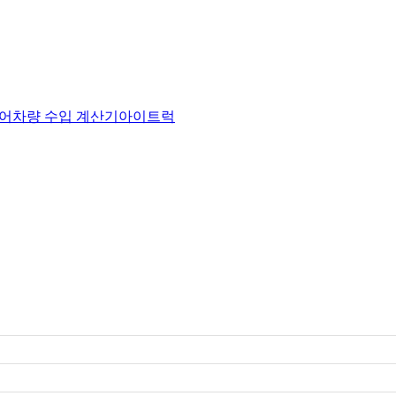
어
차량 수입 계산기
아이트럭