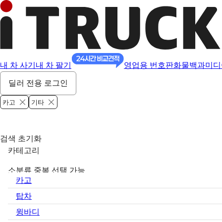
내 차 사기
내 차 팔기
영업용 번호판
화물백과
미디
딜러 전용 로그인
카고
기타
검색 초기화
카테고리
소분류 중복 선택 가능
카고
탑차
윙바디