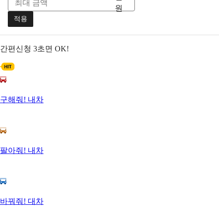
원
적용
간편신청
3초면 OK!
구해줘! 내차
팔아줘! 내차
바꿔줘! 대차