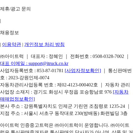
제휴/광고 문의
|
채용정보
|
이용약관
|
개인정보 처리 방침
㈜아이트럭 ｜ 대표자 : 정혜인 ｜ 전화번호 :
0508-0328-7002
｜
대표 이메일 :
support@itruck.co.kr
사업자등록번호 : 853-87-01781
[사업자정보확인]
｜ 통신판매번
호 : 2023-강원인제-0074
자동차관리사업등록 번호 : 제02-4123-000402호 ｜ 자동차 관리
사업장 소재지 : 경기도 화성시 우정읍 포승항남로 976
[자동차
매매업정보확인]
본사 주소 : 강원특별자치도 인제군 기린면 조침령로 1235-24 ｜
지점 주소 : 서울시 서초구 동작대로 230(방배동) 화련빌딩 3층
아이트럭 인증중고트럭은 ㈜아이트럭이 운영합니다. ㈜아이트
럭은 통신판매중개자로 통신판매의 당사자가 아니며, 상품 및 거