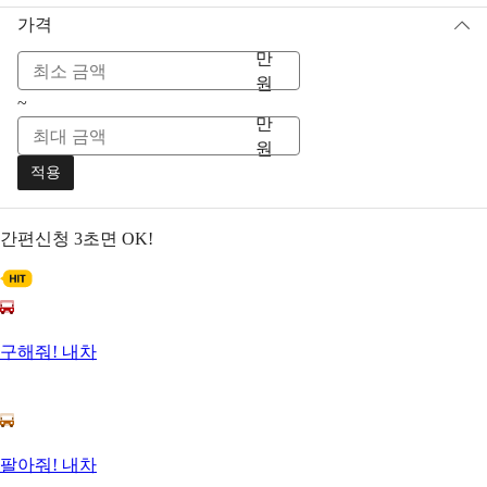
가격
만
원
~
만
원
적용
간편신청
3초면 OK!
구해줘! 내차
팔아줘! 내차