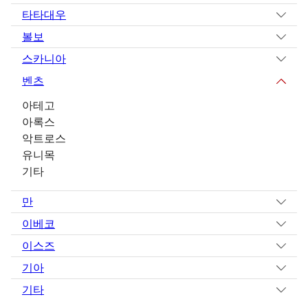
타타대우
볼보
스카니아
벤츠
아테고
아록스
악트로스
유니목
기타
만
이베코
이스즈
기아
기타