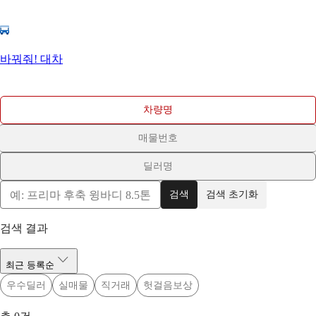
바꿔줘! 대차
차량명
매물번호
딜러명
검색
검색 초기화
검색 결과
최근 등록순
우수딜러
실매물
직거래
헛걸음보상