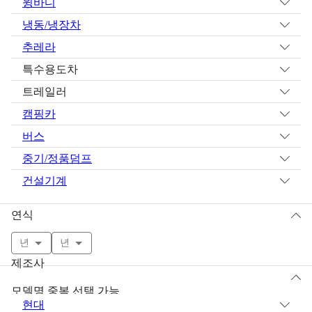
윙바디
냉동/냉장차
추레라
특수용도차
트레일러
캠핑카
버스
중기/정품덤프
건설기계
연식
년
년
제조사
모델명 중복 선택 가능
현대