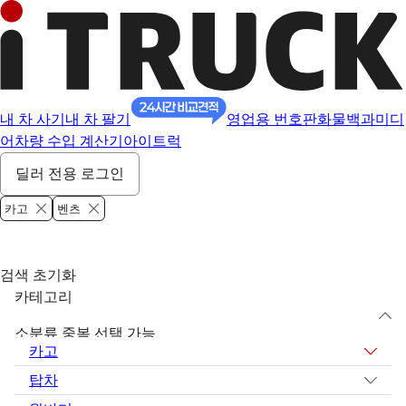
내 차 사기
내 차 팔기
영업용 번호판
화물백과
미디
어
차량 수입 계산기
아이트럭
딜러 전용 로그인
카고
벤츠
검색 초기화
카테고리
소분류 중복 선택 가능
카고
탑차