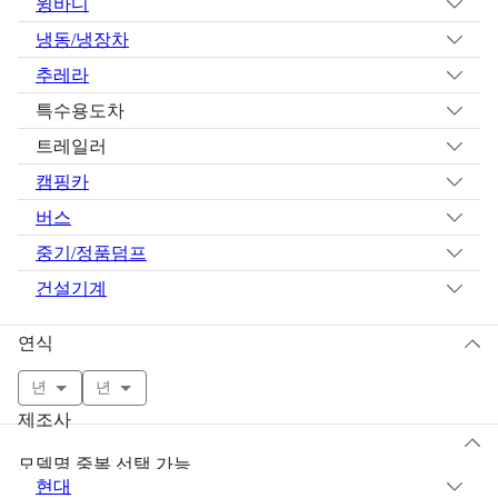
윙바디
냉동/냉장차
추레라
특수용도차
트레일러
캠핑카
버스
중기/정품덤프
건설기계
연식
년
년
제조사
모델명 중복 선택 가능
현대