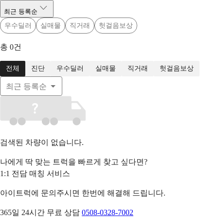
최근 등록순
우수딜러
실매물
직거래
헛걸음보상
총
0
건
전체
진단
우수딜러
실매물
직거래
헛걸음보상
최근 등록순
검색된 차량이 없습니다.
나에게 딱 맞는 트럭을 빠르게 찾고 싶다면?
1:1 전담 매칭 서비스
아이트럭에 문의주시면 한번에 해결해 드립니다.
365일 24시간 무료 상담
0508-0328-7002