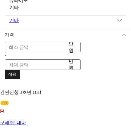
뉴라이노
기타
기타
가격
만
원
~
만
원
적용
간편신청
3초면 OK!
구해줘! 내차