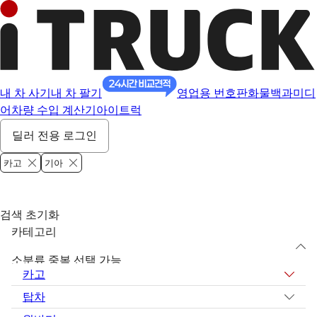
내 차 사기
내 차 팔기
영업용 번호판
화물백과
미디
어
차량 수입 계산기
아이트럭
딜러 전용 로그인
카고
기아
검색 초기화
카테고리
소분류 중복 선택 가능
카고
탑차