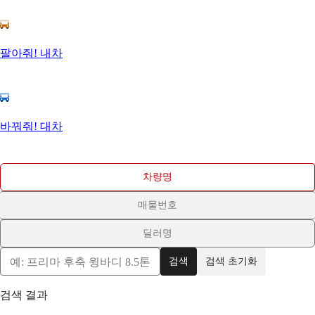
팔아줘! 내차
바꿔줘! 대차
차량명
매물번호
딜러명
검색
검색 초기화
검색 결과