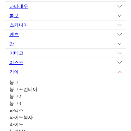
타타대우
볼보
스카니아
벤츠
만
이베코
이스즈
기아
봉고
봉고프런티어
봉고2
봉고3
파맥스
와이드복사
라이노