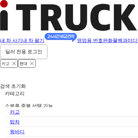
내 차 사기
내 차 팔기
영업용 번호판
화물백과
미디
딜러 전용 로그인
카고
현대
검색 초기화
카테고리
소분류 중복 선택 가능
카고
탑차
윙바디