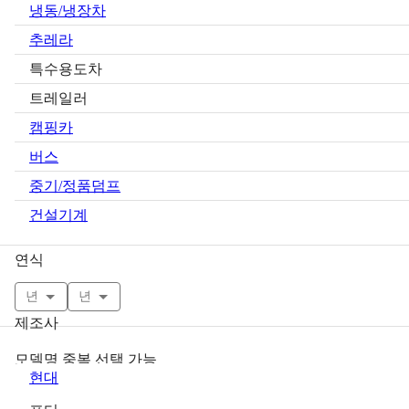
냉동/냉장차
추레라
특수용도차
트레일러
캠핑카
버스
중기/정품덤프
건설기계
연식
년
년
제조사
모델명 중복 선택 가능
현대