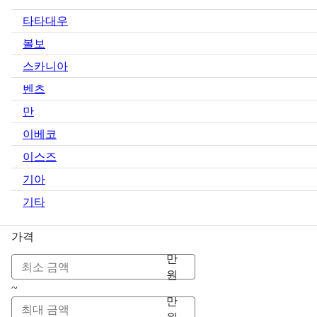
타타대우
볼보
스카니아
벤츠
만
이베코
이스즈
기아
기타
가격
만
원
~
만