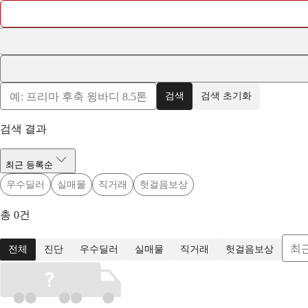
검색
검색 초기화
검색 결과
최근 등록순
우수딜러
실매물
직거래
헛걸음보상
총
0
건
최
전체
진단
우수딜러
실매물
직거래
헛걸음보상