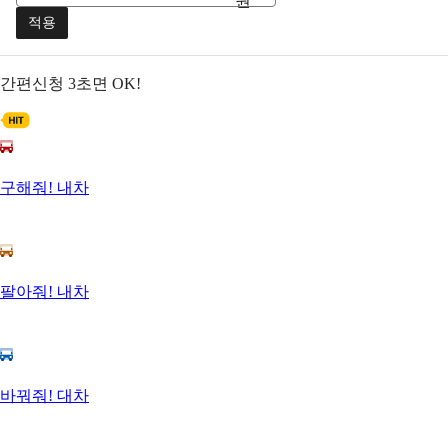
원
적용
간편신청
3초면 OK!
구해줘! 내차
팔아줘! 내차
바꿔줘! 대차