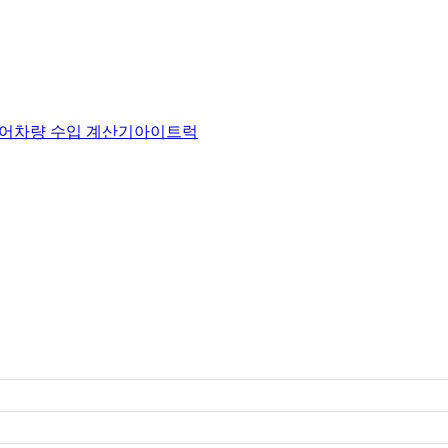
어
차량 수입 계산기
아이트럭