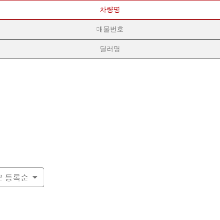
차량명
매물번호
딜러명
근 등록순