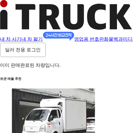
내 차 사기
내 차 팔기
영업용 번호판
화물백과
미디
딜러 전용 로그인
이미 판매완료된 차량입니다.
유관 매물 추천