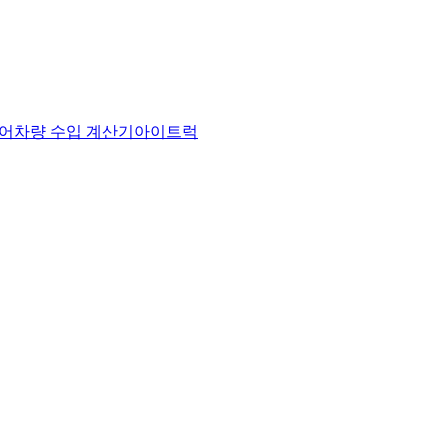
어
차량 수입 계산기
아이트럭