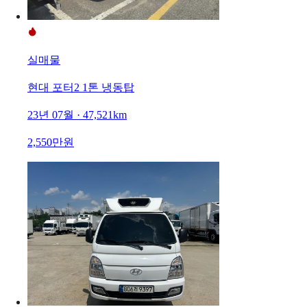
실매물
현대 포터2 1톤 냉동탑
23년 07월 · 47,521km
2,550만원