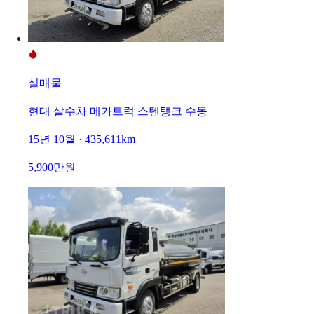
실매물
현대 살수차 메가트럭 스텐탱크 수동
15년 10월 · 435,611km
5,900만원