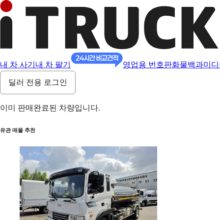
내 차 사기
내 차 팔기
영업용 번호판
화물백과
미디
딜러 전용 로그인
이미 판매완료된 차량입니다.
유관 매물 추천