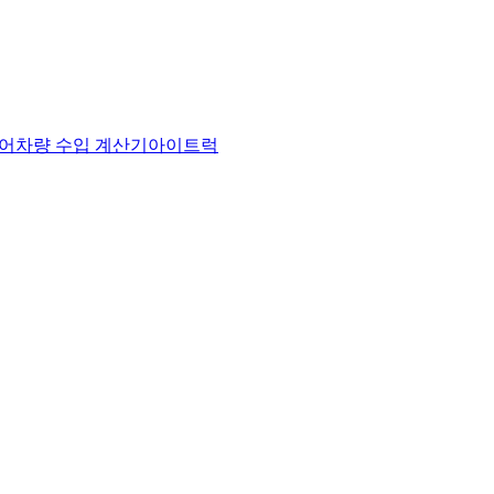
어
차량 수입 계산기
아이트럭