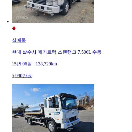
실매물
현대 살수차 메가트럭 스텐탱크 7,500L 수동
15년 06월 · 138,729km
5,990만원