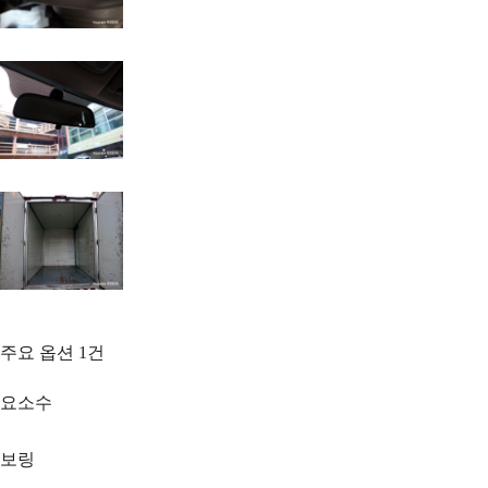
주요 옵션
1
건
요소수
보링