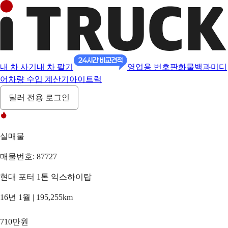
내 차 사기
내 차 팔기
영업용 번호판
화물백과
미디
어
차량 수입 계산기
아이트럭
딜러 전용 로그인
실매물
매물번호: 87727
현대 포터 1톤 익스하이탑
16년 1월 | 195,255km
710만원