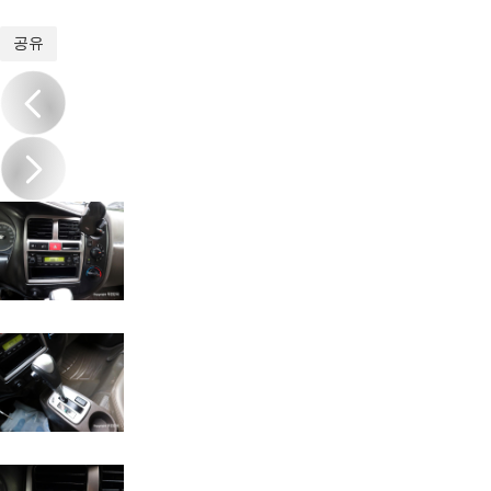
1
/
18
공유