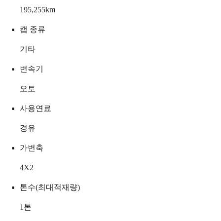
195,255
km
캡 종류
기타
변속기
오토
사용연료
경유
가변축
4X2
톤수(최대적재량)
1
톤