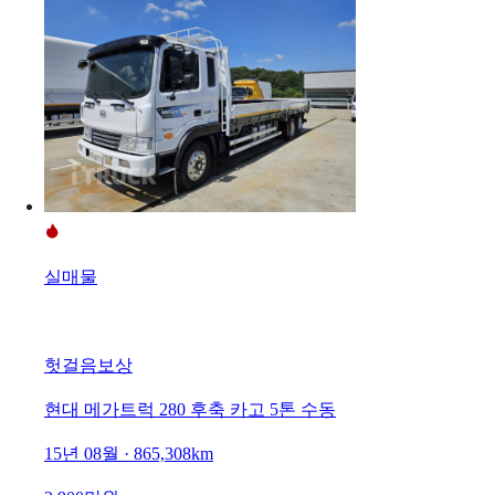
실매물
헛걸음보상
현대 메가트럭 280 후축 카고 5톤 수동
15년 08월 · 865,308km