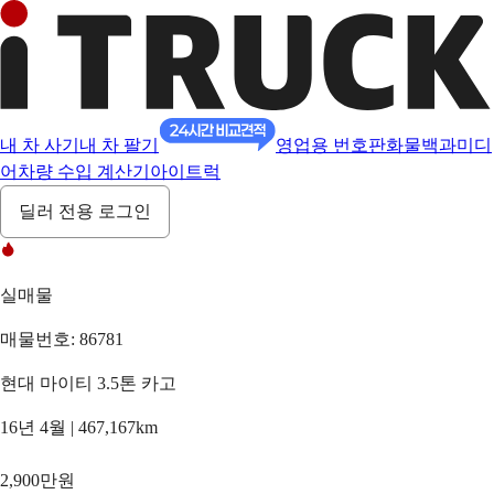
내 차 사기
내 차 팔기
영업용 번호판
화물백과
미디
어
차량 수입 계산기
아이트럭
딜러 전용 로그인
실매물
매물번호: 86781
현대 마이티 3.5톤 카고
16년 4월 | 467,167km
2,900만원