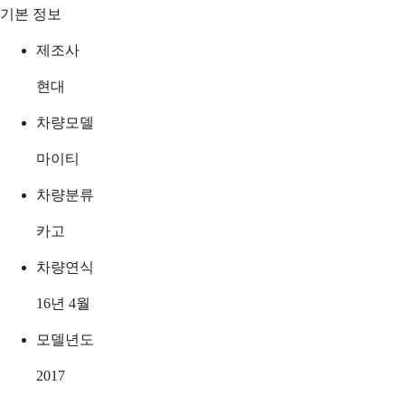
기본 정보
제조사
현대
차량모델
마이티
차량분류
카고
차량연식
16년 4월
모델년도
2017