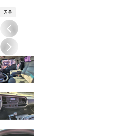
1
/
9
공유