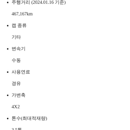
주행거리 (2024.01.16 기준)
467,167
km
캡 종류
기타
변속기
수동
사용연료
경유
가변축
4X2
톤수(최대적재량)
3.5
톤