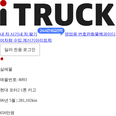
내 차 사기
내 차 팔기
영업용 번호판
화물백과
미디
어
차량 수입 계산기
아이트럭
딜러 전용 로그인
실매물
매물번호: 8093
현대 포터2 1톤 카고
06년 5월 | 281,102km
650만원