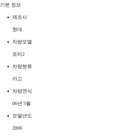
기본 정보
제조사
현대
차량모델
포터2
차량분류
카고
차량연식
06년 5월
모델년도
2006