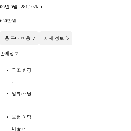
06년 5월 | 281,102km
650만원
|
총 구매 비용
시세 정보
판매정보
구조 변경
-
압류/저당
-
보험 이력
미공개