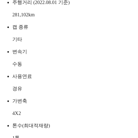
주행거리 (2022.08.01 기준)
281,102
km
캡 종류
기타
변속기
수동
사용연료
경유
가변축
4X2
톤수(최대적재량)
1
톤