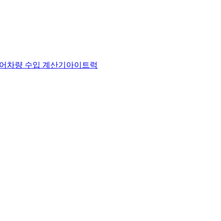
어
차량 수입 계산기
아이트럭