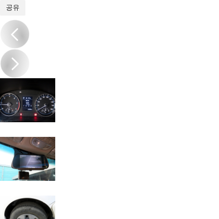
1
/
19
공유