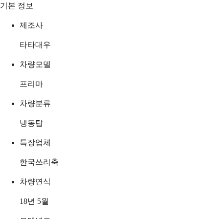
기본 정보
제조사
타타대우
차량모델
프리마
차량분류
냉동탑
특장업체
한국쓰리축
차량연식
18년 5월