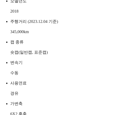
모델년도
2018
주행거리 (2023.12.04 기준)
345,000
km
캡 종류
숏캡(일반캡, 표준캡)
변속기
수동
사용연료
경유
가변축
6X2 후축