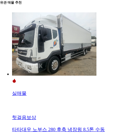
유관 매물 추천
실매물
헛걸음보상
타타대우 노부스 280 후축 냉장윙 8.5톤 수동