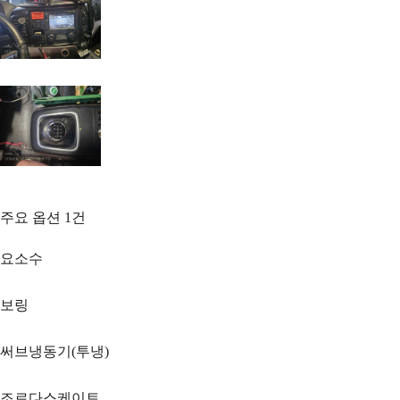
주요 옵션
1
건
요소수
보링
써브냉동기(투냉)
조르다스케이트