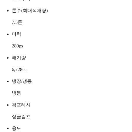
톤수(최대적재량)
7.5
톤
마력
280
ps
배기량
6,728
cc
냉장/냉동
냉동
컴프레셔
싱글컴프
용도