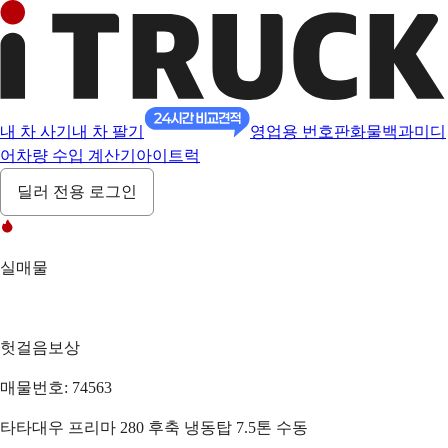
내 차 사기
내 차 팔기
영업용 번호판
화물백과
미디
어
차량 수입 계산기
아이트럭
딜러 전용 로그인
실매물
헛걸음보상
매물번호: 74563
타타대우 프리마 280 후축 냉동탑 7.5톤 수동