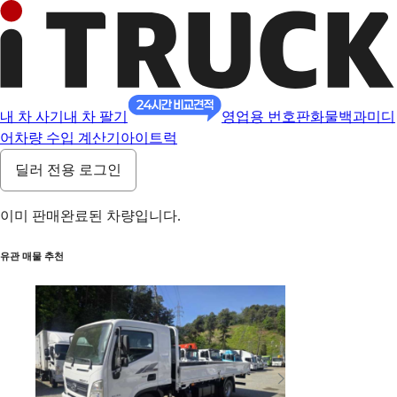
내 차 사기
내 차 팔기
영업용 번호판
화물백과
미디
어
차량 수입 계산기
아이트럭
딜러 전용 로그인
이미 판매완료된 차량입니다.
유관 매물 추천