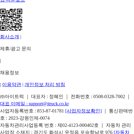
회사소개
|
제휴/광고 문의
|
채용정보
|
이용약관
|
개인정보 처리 방침
㈜아이트럭 ｜ 대표자 : 정혜인 ｜ 전화번호 :
0508-0328-7002
｜
대표 이메일 :
support@itruck.co.kr
사업자등록번호 : 853-87-01781
[사업자정보확인]
｜ 통신판매번
호 : 2023-강원인제-0074
자동차관리사업등록 번호 : 제02-4123-000402호 ｜ 자동차 관리
사업장 소재지 : 경기도 화성시 우정읍 포승항남로 976
[자동차