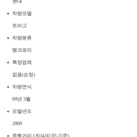
현대
차량모델
트라고
차량분류
탱크로리
특장업체
없음(순정)
차량연식
09년 3월
모델년도
2009
주행거리 (2024.02.05 기준)