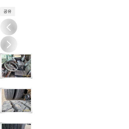
1
/
14
공유