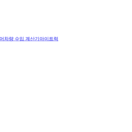
어
차량 수입 계산기
아이트럭