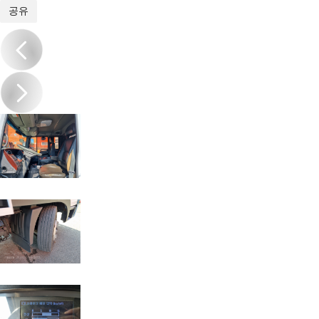
1
/
18
공유