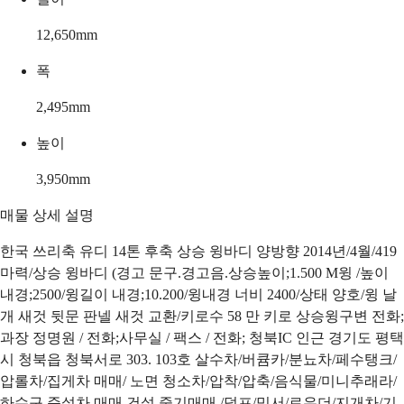
12,650
mm
폭
2,495
mm
높이
3,950
mm
매물 상세 설명
한국 쓰리축 유디 14톤 후축 상승 윙바디 양방향 2014년/4월/419
마력/상승 윙바디 (경고 문구.경고음.상승높이;1.500 M윙 /높이
내경;2500/윙길이 내경;10.200/윙내경 너비 2400/상태 양호/윙 날
개 새것 뒷문 판넬 새것 교환/키로수 58 만 키로 상승윙구변 전화;
과장 정명원 / 전화;사무실 / 팩스 / 전화; 청북IC 인근 경기도 평택
시 청북읍 청북서로 303. 103호 살수차/버큠카/분뇨차/페수탱크/
압롤차/집게차 매매/ 노면 청소차/압착/압축/음식물/미니추래라/
하수구 준설차 매매 건설 중기매매 /덤프/믹서/로우더/지개차/기