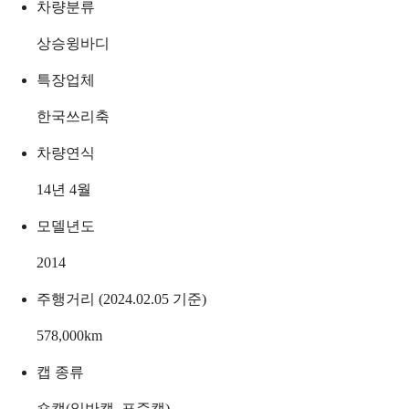
차량분류
상승윙바디
특장업체
한국쓰리축
차량연식
14년 4월
모델년도
2014
주행거리 (2024.02.05 기준)
578,000
km
캡 종류
숏캡(일반캡, 표준캡)