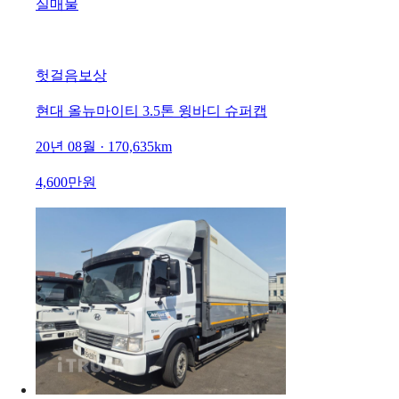
실매물
헛걸음보상
현대 올뉴마이티 3.5톤 윙바디 슈퍼캡
20년 08월 · 170,635km
4,600만원