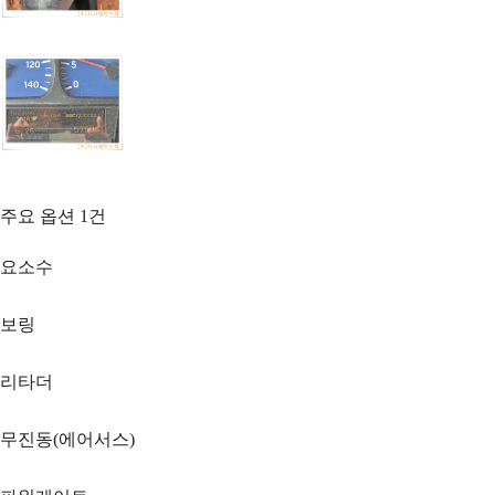
주요 옵션
1
건
요소수
보링
리타더
무진동(에어서스)