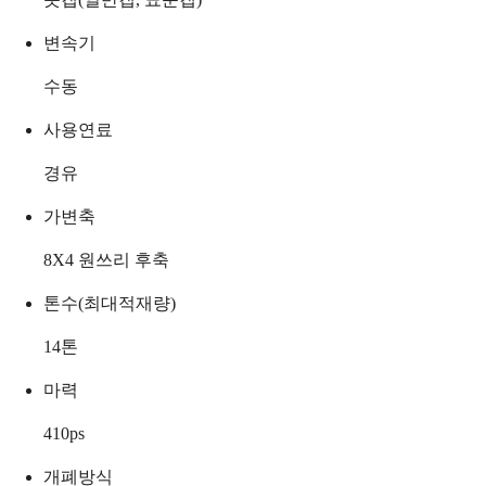
변속기
수동
사용연료
경유
가변축
8X4 원쓰리 후축
톤수(최대적재량)
14
톤
마력
410
ps
개폐방식