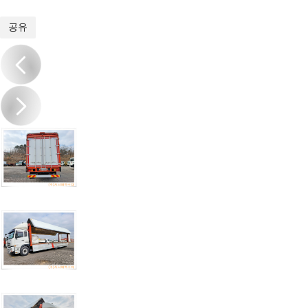
1
/
10
공유