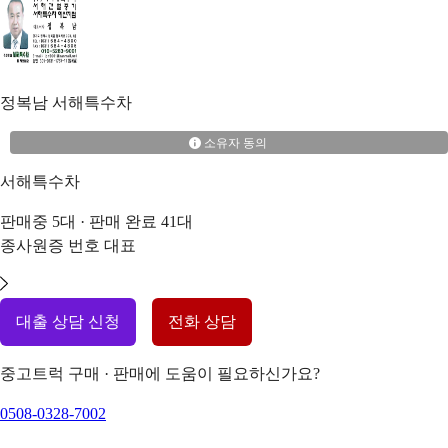
정복남
서해특수차
소유자 동의
서해특수차
판매중
5
대 · 판매 완료
41
대
종사원증 번호
대표
대출 상담 신청
전화 상담
중고트럭 구매 · 판매에 도움이 필요하신가요?
0508-0328-7002