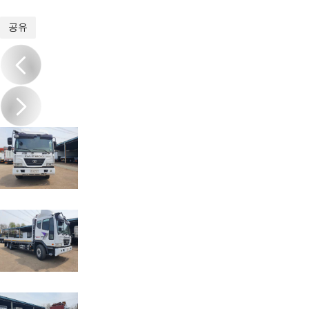
1
/
7
공유