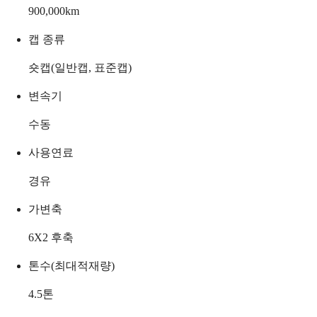
900,000
km
캡 종류
숏캡(일반캡, 표준캡)
변속기
수동
사용연료
경유
가변축
6X2 후축
톤수(최대적재량)
4.5
톤