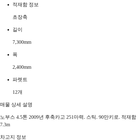
적재함 정보
초장축
길이
7,300
mm
폭
2,400
mm
파렛트
12
개
매물 상세 설명
노부스 4.5톤 2009년 후축카고 251마력. 스틱. 90만키로. 적재함
7.3m
차고지 정보