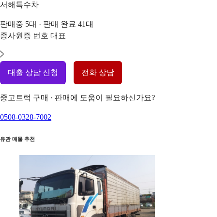
서해특수차
판매중
5
대 · 판매 완료
41
대
종사원증 번호
대표
대출 상담 신청
전화 상담
중고트럭 구매 · 판매에 도움이 필요하신가요?
0508-0328-7002
유관 매물 추천