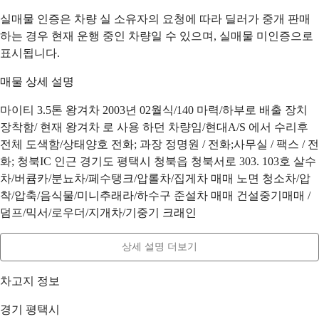
실매물 인증은 차량 실 소유자의 요청에 따라 딜러가 중개 판매
하는 경우 현재 운행 중인 차량일 수 있으며, 실매물 미인증으로
표시됩니다.
매물 상세 설명
마이티 3.5톤 왕겨차 2003년 02월식/140 마력/하부로 배출 장치
장착함/ 현재 왕겨차 로 사용 하던 차량임/현대A/S 에서 수리후
전체 도색함/상태양호 전화; 과장 정명원 / 전화;사무실 / 팩스 / 전
화; 청북IC 인근 경기도 평택시 청북읍 청북서로 303. 103호 살수
차/버큠카/분뇨차/페수탱크/압롤차/집게차 매매 노면 청소차/압
착/압축/음식물/미니추래라/하수구 준설차 매매 건설중기매매 /
덤프/믹서/로우더/지개차/기중기 크래인
상세 설명 더보기
차고지 정보
경기 평택시