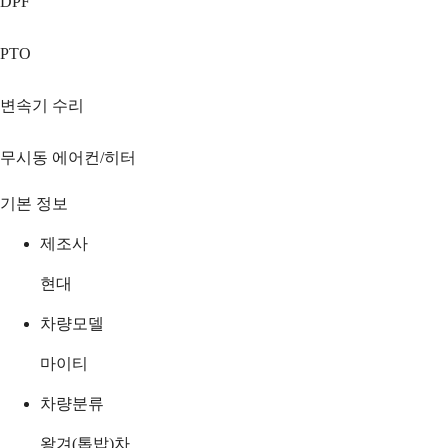
DPF
PTO
변속기 수리
무시동 에어컨/히터
기본 정보
제조사
현대
차량모델
마이티
차량분류
왕겨(톱밥)차