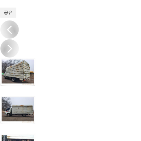
1
/
10
공유