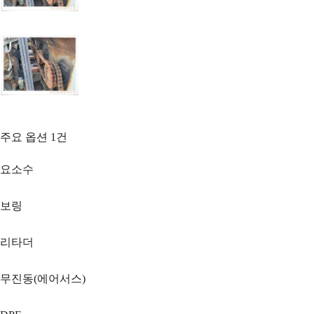
주요 옵션
1
건
요소수
보링
리타더
무진동(에어서스)