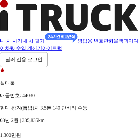
내 차 사기
내 차 팔기
영업용 번호판
화물백과
미디
어
차량 수입 계산기
아이트럭
딜러 전용 로그인
실매물
매물번호: 44030
현대 왕겨(톱밥)차 3.5톤 140 단바리 수동
03년 2월 | 335,835km
1,300만원