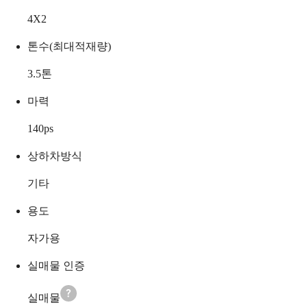
4X2
톤수(최대적재량)
3.5
톤
마력
140
ps
상하차방식
기타
용도
자가용
실매물 인증
실매물