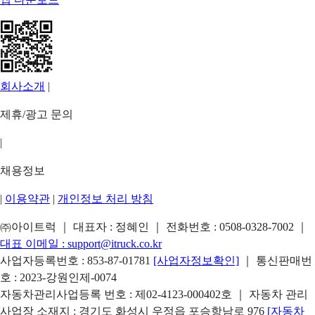
회사소개
|
제휴/광고 문의
|
채용정보
|
이용약관
|
개인정보 처리 방침
㈜아이트럭 ｜ 대표자 : 정혜인 ｜ 전화번호 :
0508-0328-7002
｜
대표 이메일 :
support@itruck.co.kr
사업자등록번호 : 853-87-01781
[사업자정보확인]
｜ 통신판매번
호 : 2023-강원인제-0074
자동차관리사업등록 번호 : 제02-4123-000402호 ｜ 자동차 관리
사업장 소재지 : 경기도 화성시 우정읍 포승항남로 976
[자동차