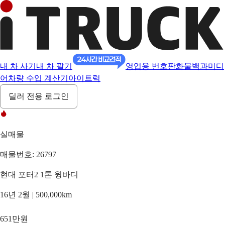
내 차 사기
내 차 팔기
영업용 번호판
화물백과
미디
어
차량 수입 계산기
아이트럭
딜러 전용 로그인
실매물
매물번호: 26797
현대 포터2 1톤 윙바디
16년 2월 | 500,000km
651만원