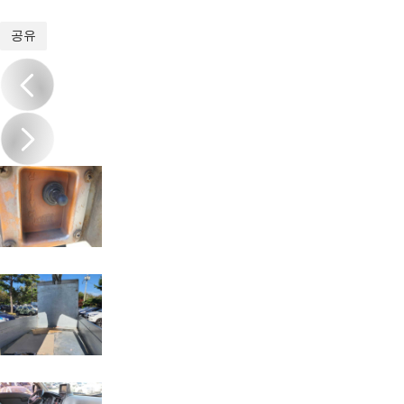
1
/
15
공유