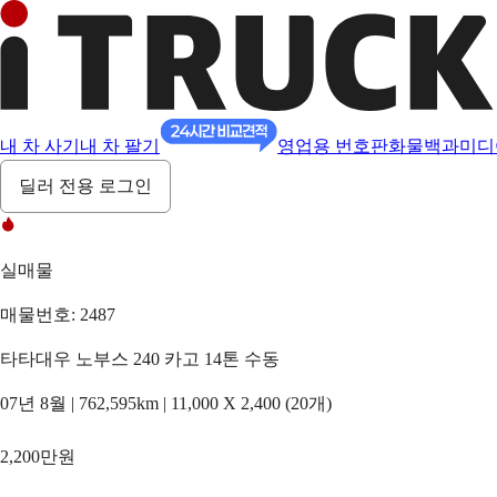
내 차 사기
내 차 팔기
영업용 번호판
화물백과
미디
딜러 전용 로그인
실매물
매물번호: 2487
타타대우 노부스 240 카고 14톤 수동
07년 8월 | 762,595km | 11,000 X 2,400 (20개)
2,200만원