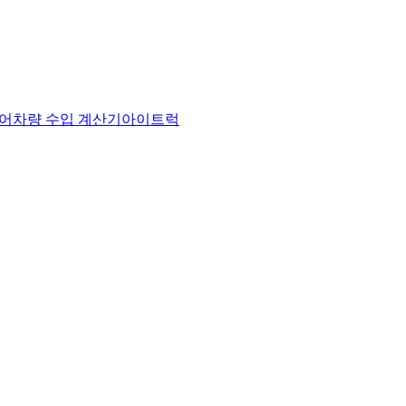
어
차량 수입 계산기
아이트럭