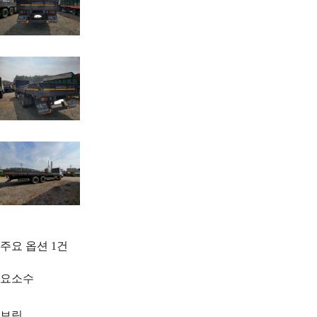
주요 옵션
1
건
요소수
보링