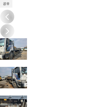
1
/
7
공유