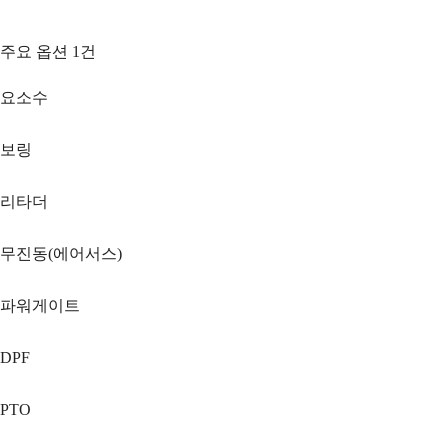
주요 옵션
1
건
요소수
보링
리타더
무진동(에어서스)
파워게이트
DPF
PTO