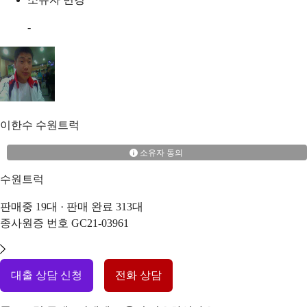
-
이한수
수원트럭
소유자 동의
수원트럭
판매중
19
대 · 판매 완료
313
대
종사원증 번호
GC21-03961
대출 상담 신청
전화 상담