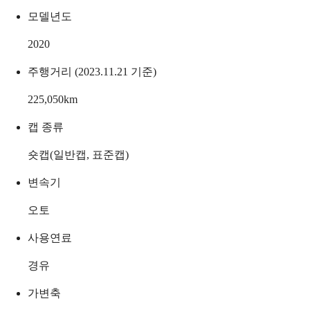
모델년도
2020
주행거리 (2023.11.21 기준)
225,050
km
캡 종류
숏캡(일반캡, 표준캡)
변속기
오토
사용연료
경유
가변축