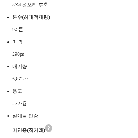
8X4 원쓰리 후축
톤수(최대적재량)
9.5
톤
마력
290
ps
배기량
6,871
cc
용도
자가용
실매물 인증
미인증(직거래)