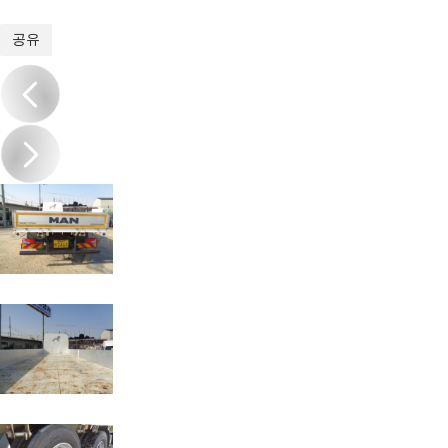
1
/
15
공유