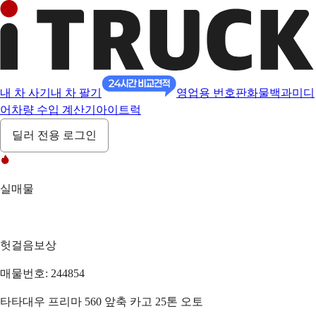
내 차 사기
내 차 팔기
영업용 번호판
화물백과
미디
어
차량 수입 계산기
아이트럭
딜러 전용 로그인
실매물
헛걸음보상
매물번호: 244854
타타대우 프리마 560 앞축 카고 25톤 오토