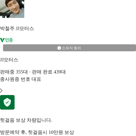
박철주
JJ모터스
소유자 동의
JJ모터스
판매중
355
대 · 판매 완료
439
대
종사원증 번호
대표
헛걸음 보상 차량입니다.
방문예약 후, 헛걸음시 10만원 보상