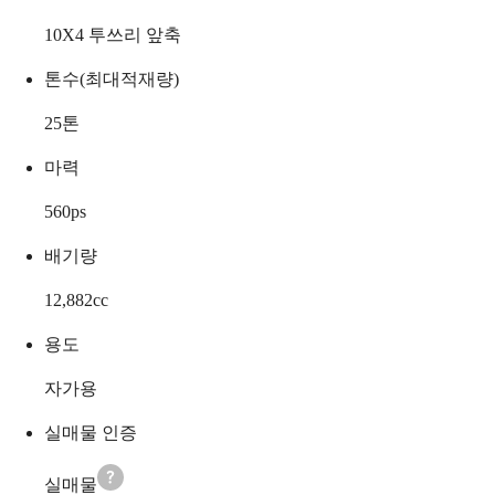
10X4 투쓰리 앞축
톤수(최대적재량)
25
톤
마력
560
ps
배기량
12,882
cc
용도
자가용
실매물 인증
실매물