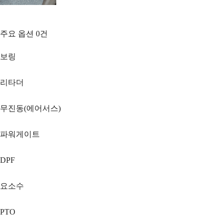
주요 옵션
0
건
보링
리타더
무진동(에어서스)
파워게이트
DPF
요소수
PTO