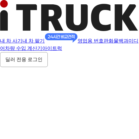
내 차 사기
내 차 팔기
영업용 번호판
화물백과
미디
어
차량 수입 계산기
아이트럭
딜러 전용 로그인