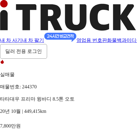
내 차 사기
내 차 팔기
영업용 번호판
화물백과
미디
딜러 전용 로그인
실매물
매물번호: 244370
타타대우 프리마 윙바디 8.5톤 오토
20년 10월 | 449,415km
7,800만원