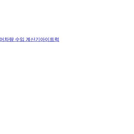
어
차량 수입 계산기
아이트럭