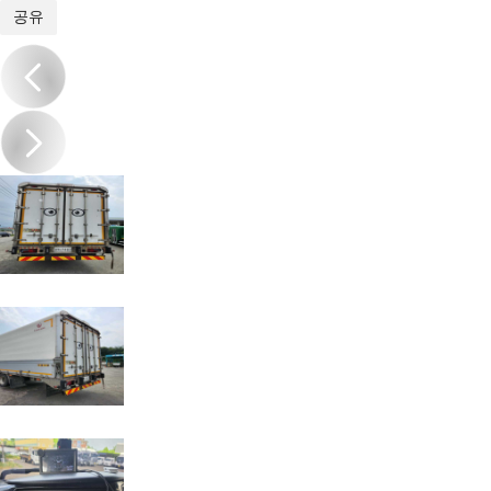
1
/
11
공유