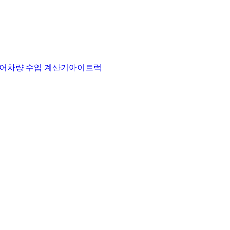
어
차량 수입 계산기
아이트럭