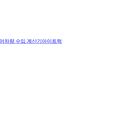
어
차량 수입 계산기
아이트럭