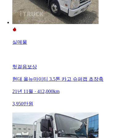
실매물
헛걸음보상
현대 올뉴마이티 3.5톤 카고 슈퍼캡 초장축
21년 11월 · 412,000km
3,950만원