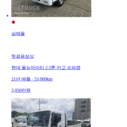
실매물
헛걸음보상
현대 올뉴마이티 2.5톤 카고 슈퍼캡
21년 06월 · 53,909km
3,950만원