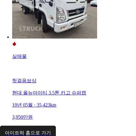
실매물
헛걸음보상
현대 올뉴마이티 3.5톤 카고 슈퍼캡
19년 05월 · 35,423km
3,950만원
아이트럭 홈으로 가기