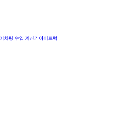
어
차량 수입 계산기
아이트럭