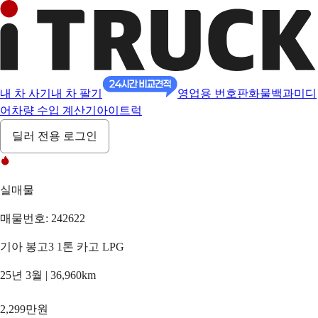
내 차 사기
내 차 팔기
영업용 번호판
화물백과
미디
어
차량 수입 계산기
아이트럭
딜러 전용 로그인
실매물
매물번호: 242622
기아 봉고3 1톤 카고 LPG
25년 3월 | 36,960km
2,299만원