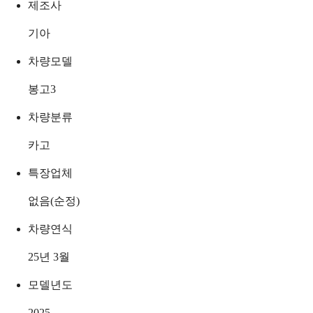
제조사
기아
차량모델
봉고3
차량분류
카고
특장업체
없음(순정)
차량연식
25년 3월
모델년도
2025