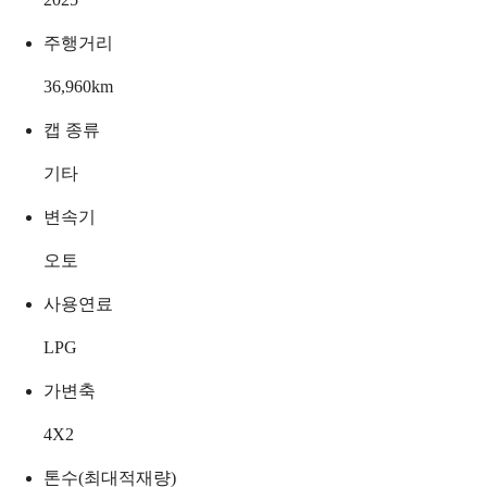
주행거리
36,960
km
캡 종류
기타
변속기
오토
사용연료
LPG
가변축
4X2
톤수(최대적재량)