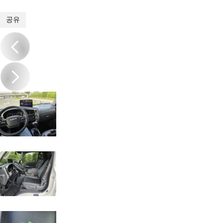
1
/
20
공유