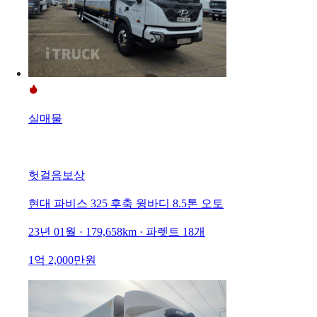
실매물
헛걸음보상
현대 파비스 325 후축 윙바디 8.5톤 오토
23년 01월 · 179,658km · 파렛트 18개
1억 2,000만원