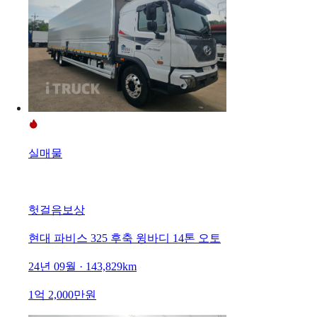
실매물
헛걸음보상
현대 파비스 325 후축 윙바디 14톤 오토
24년 09월 · 143,829km
1억 2,000만원