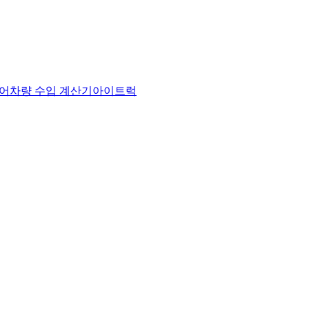
어
차량 수입 계산기
아이트럭