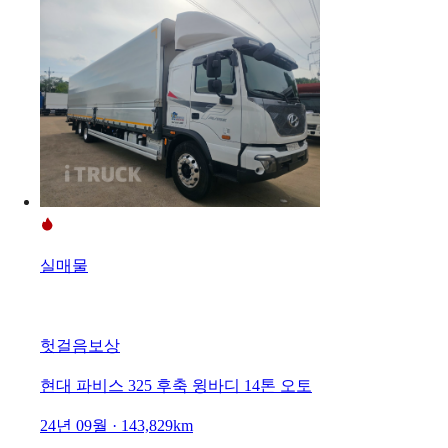
실매물
헛걸음보상
현대 파비스 325 후축 윙바디 14톤 오토
24년 09월 · 143,829km