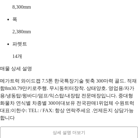
8,300
mm
폭
2,380
mm
파렛트
14
개
매물 상세 설명
메가트럭 와이드캡 7.5톤 한국특장기술 뒷축 300마력 골드. 적재
함8m30.79만키로주행. 무시동히터장착. 상태양호. 영업용/자가
용/냉동탑/윙바디/덤프/익스탑/내장탑 전문매장입니다. 중대형
화물차 연식별 차종별 300여대보유 전국판매1위업체 수원트럭
대표:이한수: TEL: / FAX: 항상 연락주세요 .언제든지 상담가능
합니다
상세 설명 더보기