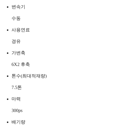
변속기
수동
사용연료
경유
가변축
6X2 후축
톤수(최대적재량)
7.5
톤
마력
300
ps
배기량