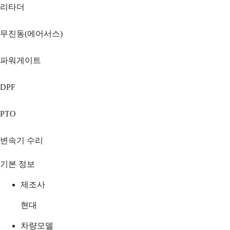
리타더
무진동(에어서스)
파워게이트
DPF
PTO
변속기 수리
기본 정보
제조사
현대
차량모델