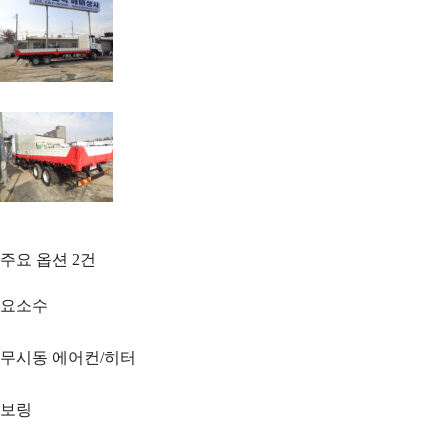
주요 옵션
2
건
요소수
무시동 에어컨/히터
보링