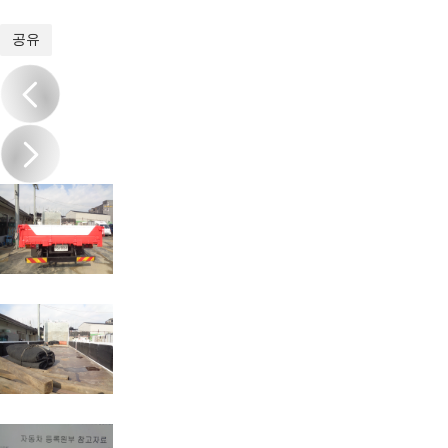
1
/
14
공유