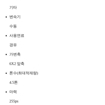
기타
변속기
수동
사용연료
경유
가변축
6X2 앞축
톤수(최대적재량)
4.5
톤
마력
255
ps