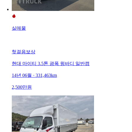
실매물
헛걸음보상
현대 마이티 3.5톤 광폭 윙바디 일반캡
14년 06월 · 331,463km
2,500만원