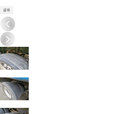
1
/
12
공유