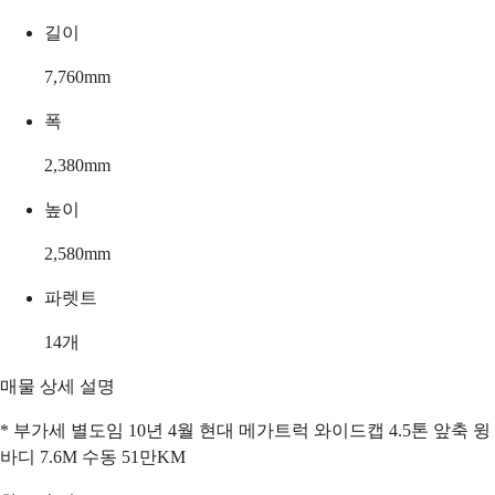
길이
7,760
mm
폭
2,380
mm
높이
2,580
mm
파렛트
14
개
매물 상세 설명
* 부가세 별도임 10년 4월 현대 메가트럭 와이드캡 4.5톤 앞축 윙
바디 7.6M 수동 51만KM