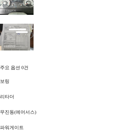
주요 옵션
0
건
보링
리타더
무진동(에어서스)
파워게이트