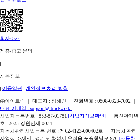
회사소개
|
제휴/광고 문의
|
채용정보
|
이용약관
|
개인정보 처리 방침
㈜아이트럭 ｜ 대표자 : 정혜인 ｜ 전화번호 :
0508-0328-7002
｜
대표 이메일 :
support@itruck.co.kr
사업자등록번호 : 853-87-01781
[사업자정보확인]
｜ 통신판매번
호 : 2023-강원인제-0074
자동차관리사업등록 번호 : 제02-4123-000402호 ｜ 자동차 관리
사업장 소재지 : 경기도 화성시 우정읍 포승항남로 976
[자동차