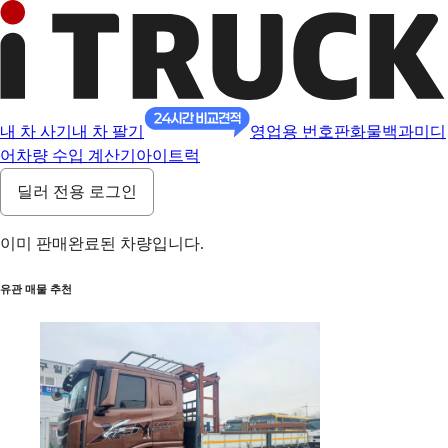
내 차 사기
내 차 팔기
영업용 번호판
화물백과
미디
어
차량 수입 계산기
아이트럭
딜러 전용 로그인
이미 판매완료된 차량입니다.
유관 매물 추천