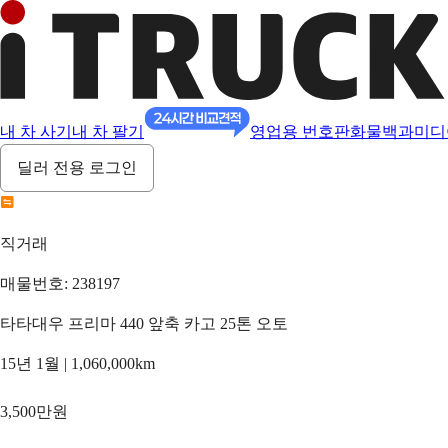
내 차 사기
내 차 팔기
영업용 번호판
화물백과
미디
딜러 전용 로그인
직거래
매물번호: 238197
타타대우 프리마 440 앞축 카고 25톤 오토
15년 1월 | 1,060,000km
3,500만원