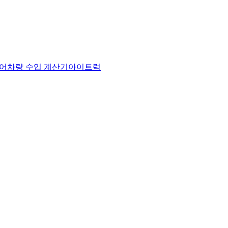
어
차량 수입 계산기
아이트럭