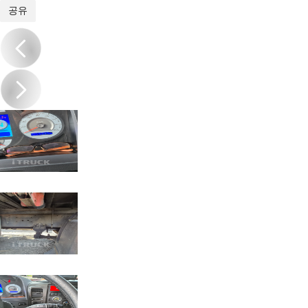
1
/
20
공유