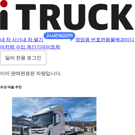
내 차 사기
내 차 팔기
영업용 번호판
화물백과
미디
어
차량 수입 계산기
아이트럭
딜러 전용 로그인
이미 판매완료된 차량입니다.
유관 매물 추천