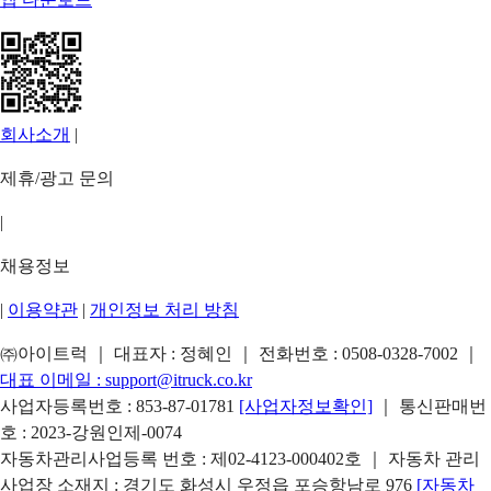
회사소개
|
제휴/광고 문의
|
채용정보
|
이용약관
|
개인정보 처리 방침
㈜아이트럭 ｜ 대표자 : 정혜인 ｜ 전화번호 :
0508-0328-7002
｜
대표 이메일 :
support@itruck.co.kr
사업자등록번호 : 853-87-01781
[사업자정보확인]
｜ 통신판매번
호 : 2023-강원인제-0074
자동차관리사업등록 번호 : 제02-4123-000402호 ｜ 자동차 관리
사업장 소재지 : 경기도 화성시 우정읍 포승항남로 976
[자동차