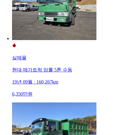
실매물
현대 메가트럭 암롤 5톤 수동
19년 09월 · 160,267km
6,350만원