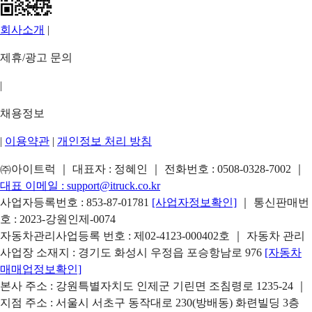
회사소개
|
제휴/광고 문의
|
채용정보
|
이용약관
|
개인정보 처리 방침
㈜아이트럭 ｜ 대표자 : 정혜인 ｜ 전화번호 :
0508-0328-7002
｜
대표 이메일 :
support@itruck.co.kr
사업자등록번호 : 853-87-01781
[사업자정보확인]
｜ 통신판매번
호 : 2023-강원인제-0074
자동차관리사업등록 번호 : 제02-4123-000402호 ｜ 자동차 관리
사업장 소재지 : 경기도 화성시 우정읍 포승항남로 976
[자동차
매매업정보확인]
본사 주소 : 강원특별자치도 인제군 기린면 조침령로 1235-24 ｜
지점 주소 : 서울시 서초구 동작대로 230(방배동) 화련빌딩 3층