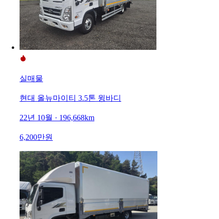
실매물
현대 올뉴마이티 3.5톤 윙바디
22년 10월 · 196,668km
6,200만원