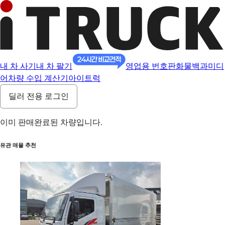
내 차 사기
내 차 팔기
영업용 번호판
화물백과
미디
어
차량 수입 계산기
아이트럭
딜러 전용 로그인
이미 판매완료된 차량입니다.
유관 매물 추천