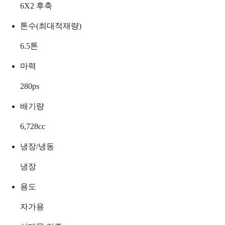
6X2 후축
톤수(최대적재량)
6.5
톤
마력
280
ps
배기량
6,728
cc
냉장/냉동
냉장
용도
자가용