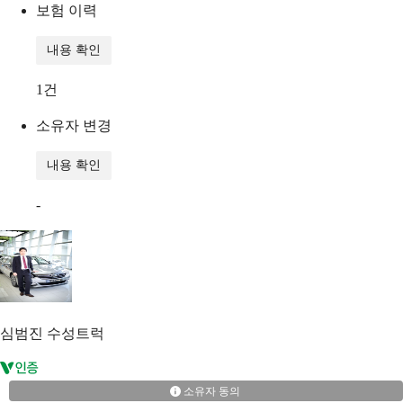
보험 이력
내용 확인
1
건
소유자 변경
내용 확인
-
심범진
수성트럭
소유자 동의