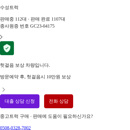
수성트럭
판매중
112
대 · 판매 완료
1107
대
종사원증 번호
GC23-04175
헛걸음 보상 차량입니다.
방문예약 후, 헛걸음시 10만원 보상
대출 상담 신청
전화 상담
중고트럭 구매 · 판매에 도움이 필요하신가요?
0508-0328-7002