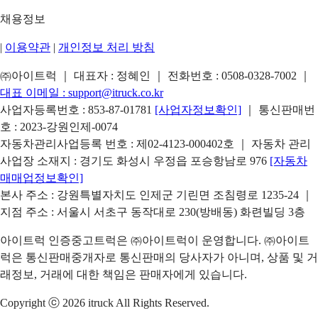
채용정보
|
이용약관
|
개인정보 처리 방침
㈜아이트럭 ｜ 대표자 : 정혜인 ｜ 전화번호 :
0508-0328-7002
｜
대표 이메일 :
support@itruck.co.kr
사업자등록번호 : 853-87-01781
[사업자정보확인]
｜ 통신판매번
호 : 2023-강원인제-0074
자동차관리사업등록 번호 : 제02-4123-000402호 ｜ 자동차 관리
사업장 소재지 : 경기도 화성시 우정읍 포승항남로 976
[자동차
매매업정보확인]
본사 주소 : 강원특별자치도 인제군 기린면 조침령로 1235-24 ｜
지점 주소 : 서울시 서초구 동작대로 230(방배동) 화련빌딩 3층
아이트럭 인증중고트럭은 ㈜아이트럭이 운영합니다. ㈜아이트
럭은 통신판매중개자로 통신판매의 당사자가 아니며, 상품 및 거
래정보, 거래에 대한 책임은 판매자에게 있습니다.
Copyright ⓒ 2026 itruck All Rights Reserved.