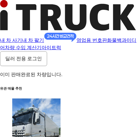
내 차 사기
내 차 팔기
영업용 번호판
화물백과
미디
어
차량 수입 계산기
아이트럭
딜러 전용 로그인
이미 판매완료된 차량입니다.
유관 매물 추천