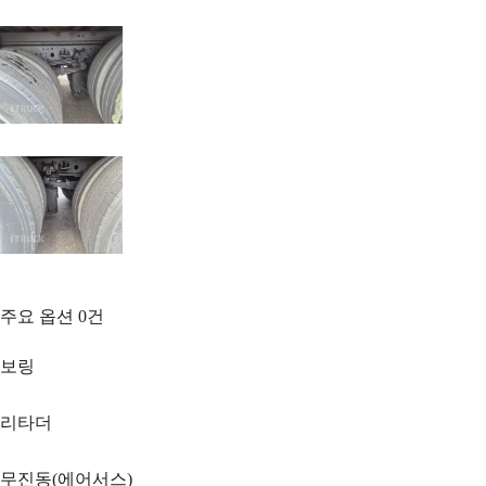
주요 옵션
0
건
보링
리타더
무진동(에어서스)