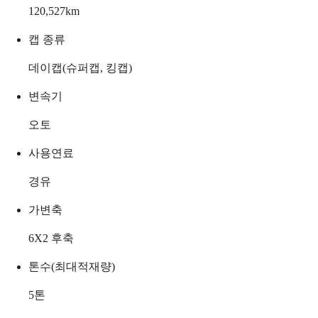
120,527
km
캡 종류
데이캡(슈퍼캡, 킹캡)
변속기
오토
사용연료
경유
가변축
6X2 후축
톤수(최대적재량)
5
톤