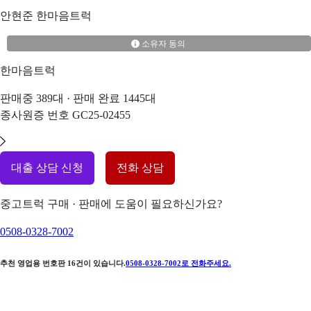
안현준
한마음트럭
소유자 동의
한마음트럭
판매중
389
대 · 판매 완료
1445
대
종사원증 번호
GC25-02455
대출 상담 신청
전화 상담
중고트럭 구매 · 판매에 도움이 필요하신가요?
0508-0328-7002
추천 영업용 번호판
16
건이 있습니다.
0508-0328-7002
로 전화주세요.