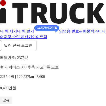
내 차 사기
내 차 팔기
영업용 번호판
화물백과
미디
어
차량 수입 계산기
아이트럭
딜러 전용 로그인
매물번호: 237548
현대 파비스 300 후축 카고 5톤 오토
22년 4월 | 120,527km | 7,600
8,400만원
1
/
20
공유