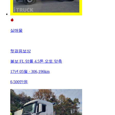
실매물
헛걸음보상
볼보 FL 암롤 4.5톤 오토 앞축
17년 05월 · 306,196km
6,500만원