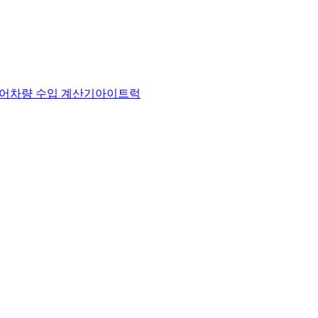
어
차량 수입 계산기
아이트럭