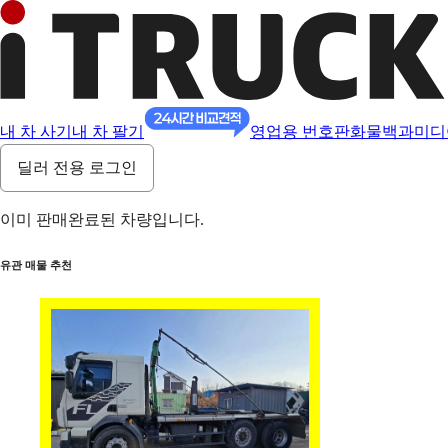
내 차 사기
내 차 팔기
영업용 번호판
화물백과
미디
딜러 전용 로그인
이미 판매완료된 차량입니다.
유관 매물 추천