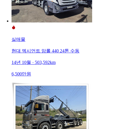
실매물
현대 엑시언트 암롤 440 24톤 수동
14년 10월 · 503,592km
6,500만원