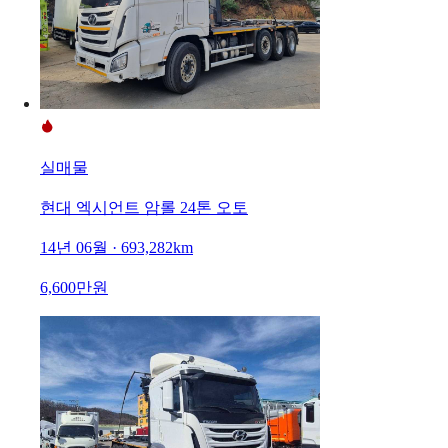
실매물
현대 엑시언트 암롤 24톤 오토
14년 06월 · 693,282km
6,600만원