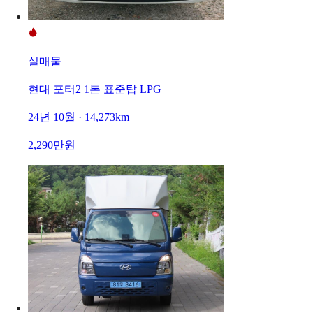
실매물
현대 포터2 1톤 표준탑 LPG
24년 10월 · 14,273km
2,290만원