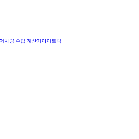
어
차량 수입 계산기
아이트럭