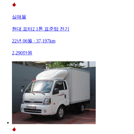
실매물
현대 포터2 1톤 표준탑 전기
22년 06월 · 37,197km
2,290만원