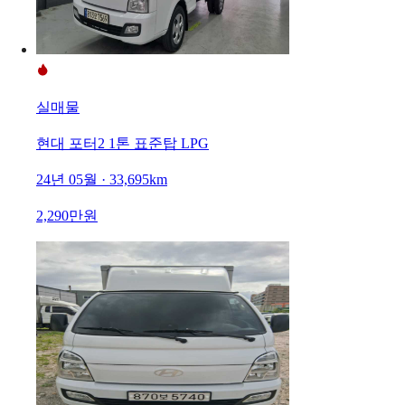
실매물
현대 포터2 1톤 표준탑 LPG
24년 05월 · 33,695km
2,290만원