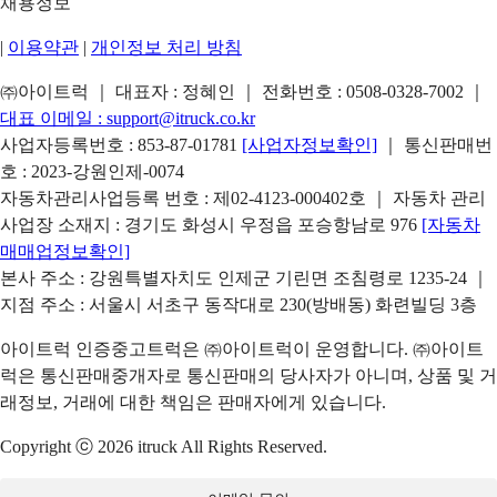
채용정보
|
이용약관
|
개인정보 처리 방침
㈜아이트럭 ｜ 대표자 : 정혜인 ｜ 전화번호 :
0508-0328-7002
｜
대표 이메일 :
support@itruck.co.kr
사업자등록번호 : 853-87-01781
[사업자정보확인]
｜ 통신판매번
호 : 2023-강원인제-0074
자동차관리사업등록 번호 : 제02-4123-000402호 ｜ 자동차 관리
사업장 소재지 : 경기도 화성시 우정읍 포승항남로 976
[자동차
매매업정보확인]
본사 주소 : 강원특별자치도 인제군 기린면 조침령로 1235-24 ｜
지점 주소 : 서울시 서초구 동작대로 230(방배동) 화련빌딩 3층
아이트럭 인증중고트럭은 ㈜아이트럭이 운영합니다. ㈜아이트
럭은 통신판매중개자로 통신판매의 당사자가 아니며, 상품 및 거
래정보, 거래에 대한 책임은 판매자에게 있습니다.
Copyright ⓒ 2026 itruck All Rights Reserved.