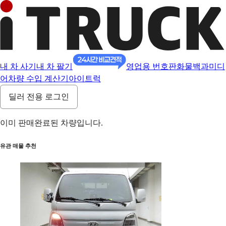
내 차 사기
내 차 팔기
영업용 번호판
화물백과
미디
어
차량 수입 계산기
아이트럭
딜러 전용 로그인
이미 판매완료된 차량입니다.
유관 매물 추천