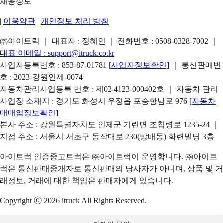
채용정보
|
이용약관
|
개인정보 처리 방침
㈜아이트럭 ｜ 대표자 : 정혜인 ｜ 전화번호 :
0508-0328-7002
｜
대표 이메일 :
support@itruck.co.kr
사업자등록번호 : 853-87-01781
[사업자정보확인]
｜ 통신판매번
호 : 2023-강원인제-0074
자동차관리사업등록 번호 : 제02-4123-000402호 ｜ 자동차 관리
사업장 소재지 : 경기도 화성시 우정읍 포승항남로 976
[자동차
매매업정보확인]
본사 주소 : 강원특별자치도 인제군 기린면 조침령로 1235-24 ｜
지점 주소 : 서울시 서초구 동작대로 230(방배동) 화련빌딩 3층
아이트럭 인증중고트럭은 ㈜아이트럭이 운영합니다. ㈜아이트
럭은 통신판매중개자로 통신판매의 당사자가 아니며, 상품 및 거
래정보, 거래에 대한 책임은 판매자에게 있습니다.
Copyright ⓒ 2026 itruck All Rights Reserved.