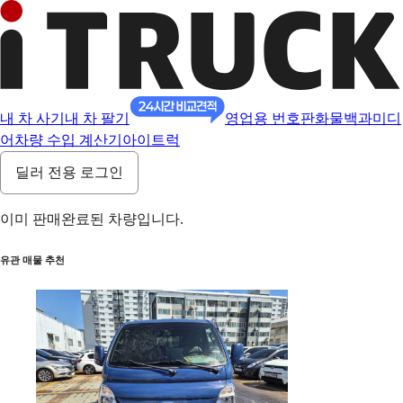
내 차 사기
내 차 팔기
영업용 번호판
화물백과
미디
어
차량 수입 계산기
아이트럭
딜러 전용 로그인
이미 판매완료된 차량입니다.
유관 매물 추천