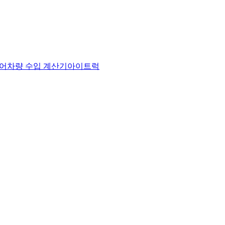
어
차량 수입 계산기
아이트럭