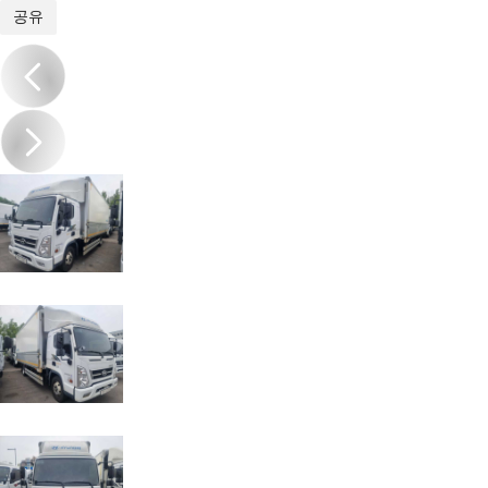
1
/
6
공유