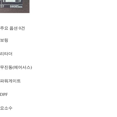
주요 옵션
0
건
보링
리타더
무진동(에어서스)
파워게이트
DPF
요소수