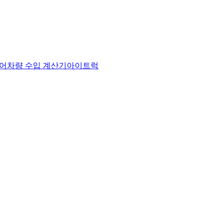
어
차량 수입 계산기
아이트럭