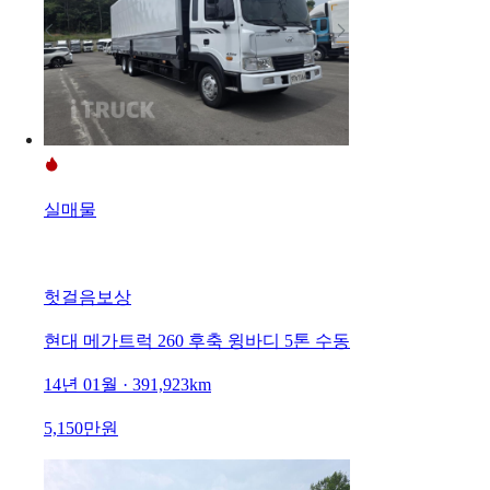
실매물
헛걸음보상
현대 메가트럭 260 후축 윙바디 5톤 수동
14년 01월 · 391,923km
5,150만원