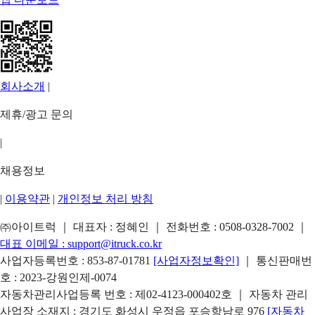
회사소개
|
제휴/광고 문의
|
채용정보
|
이용약관
|
개인정보 처리 방침
㈜아이트럭 ｜ 대표자 : 정혜인 ｜ 전화번호 :
0508-0328-7002
｜
대표 이메일 :
support@itruck.co.kr
사업자등록번호 : 853-87-01781
[사업자정보확인]
｜ 통신판매번
호 : 2023-강원인제-0074
자동차관리사업등록 번호 : 제02-4123-000402호 ｜ 자동차 관리
사업장 소재지 : 경기도 화성시 우정읍 포승항남로 976
[자동차