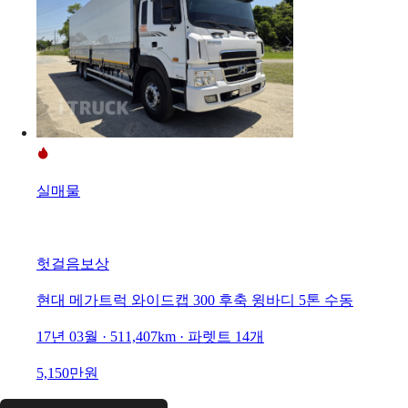
실매물
헛걸음보상
현대 메가트럭 와이드캡 300 후축 윙바디 5톤 수동
17년 03월 · 511,407km · 파렛트 14개
5,150만원