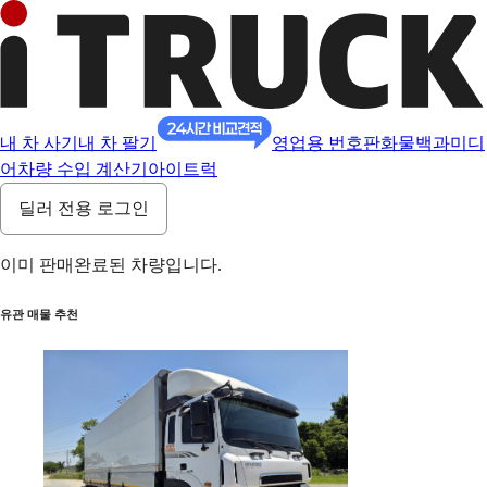
내 차 사기
내 차 팔기
영업용 번호판
화물백과
미디
어
차량 수입 계산기
아이트럭
딜러 전용 로그인
이미 판매완료된 차량입니다.
유관 매물 추천