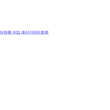
어
차량 수입 계산기
아이트럭