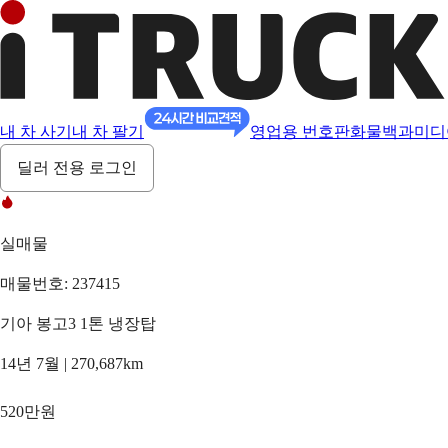
내 차 사기
내 차 팔기
영업용 번호판
화물백과
미디
딜러 전용 로그인
실매물
매물번호: 237415
기아 봉고3 1톤 냉장탑
14년 7월 | 270,687km
520만원