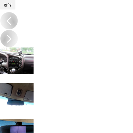
1
/
18
공유