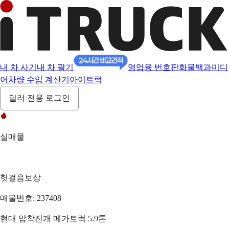
내 차 사기
내 차 팔기
영업용 번호판
화물백과
미디
어
차량 수입 계산기
아이트럭
딜러 전용 로그인
실매물
헛걸음보상
매물번호: 237408
현대 압착진개 메가트럭 5.9톤