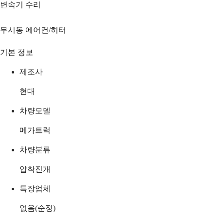
변속기 수리
무시동 에어컨/히터
기본 정보
제조사
현대
차량모델
메가트럭
차량분류
압착진개
특장업체
없음(순정)