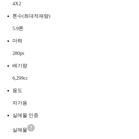
4X2
톤수(최대적재량)
5.9
톤
마력
280
ps
배기량
6,299
cc
용도
자가용
실매물 인증
실매물