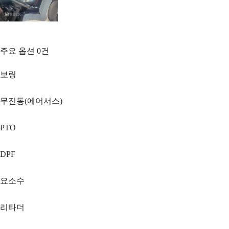
주요 옵션
0
건
보링
무진동(에어서스)
PTO
DPF
요소수
리타더