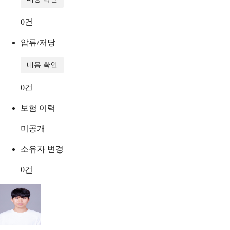
0
건
압류/저당
내용 확인
0
건
보험 이력
미공개
소유자 변경
0
건