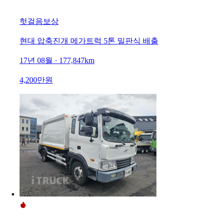
헛걸음보상
현대 압축진개 메가트럭 5톤 밀판식 배출
17년 08월 · 177,847km
4,200만원