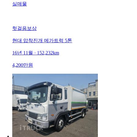
실매물
헛걸음보상
현대 압착진개 메가트럭 5톤
16년 11월 · 152,232km
4,200만원