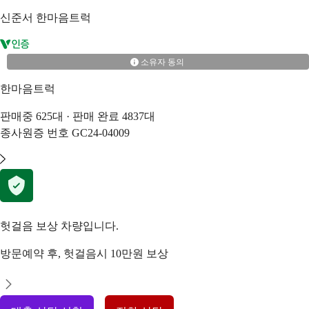
신준서
한마음트럭
소유자 동의
한마음트럭
판매중
625
대 · 판매 완료
4837
대
종사원증 번호
GC24-04009
헛걸음 보상 차량입니다.
방문예약 후, 헛걸음시 10만원 보상