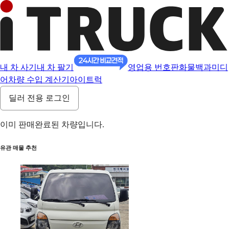
내 차 사기
내 차 팔기
영업용 번호판
화물백과
미디
어
차량 수입 계산기
아이트럭
딜러 전용 로그인
이미 판매완료된 차량입니다.
유관 매물 추천