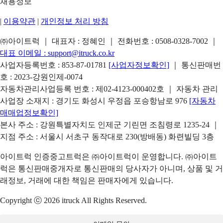
채용정보
|
이용약관
|
개인정보 처리 방침
㈜아이트럭 ｜ 대표자 : 정혜인 ｜ 전화번호 :
0508-0328-7002
｜
대표 이메일 :
support@itruck.co.kr
사업자등록번호 : 853-87-01781
[사업자정보확인]
｜ 통신판매번
호 : 2023-강원인제-0074
자동차관리사업등록 번호 : 제02-4123-000402호 ｜ 자동차 관리
사업장 소재지 : 경기도 화성시 우정읍 포승항남로 976
[자동차
매매업정보확인]
본사 주소 : 강원특별자치도 인제군 기린면 조침령로 1235-24 ｜
지점 주소 : 서울시 서초구 동작대로 230(방배동) 화련빌딩 3층
아이트럭 인증중고트럭은 ㈜아이트럭이 운영합니다. ㈜아이트
럭은 통신판매중개자로 통신판매의 당사자가 아니며, 상품 및 거
래정보, 거래에 대한 책임은 판매자에게 있습니다.
Copyright ⓒ 2026 itruck All Rights Reserved.