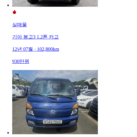
실매물
기아 봉고3 1.2톤 카고
12년 07월 · 102,800km
930만원