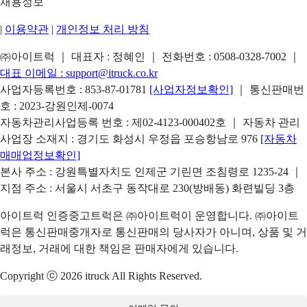
채용정보
|
이용약관
|
개인정보 처리 방침
㈜아이트럭 ｜ 대표자 : 정혜인 ｜ 전화번호 :
0508-0328-7002
｜
대표 이메일 :
support@itruck.co.kr
사업자등록번호 : 853-87-01781
[사업자정보확인]
｜ 통신판매번
호 : 2023-강원인제-0074
자동차관리사업등록 번호 : 제02-4123-000402호 ｜ 자동차 관리
사업장 소재지 : 경기도 화성시 우정읍 포승항남로 976
[자동차
매매업정보확인]
본사 주소 : 강원특별자치도 인제군 기린면 조침령로 1235-24 ｜
지점 주소 : 서울시 서초구 동작대로 230(방배동) 화련빌딩 3층
아이트럭 인증중고트럭은 ㈜아이트럭이 운영합니다. ㈜아이트
럭은 통신판매중개자로 통신판매의 당사자가 아니며, 상품 및 거
래정보, 거래에 대한 책임은 판매자에게 있습니다.
Copyright ⓒ 2026 itruck All Rights Reserved.