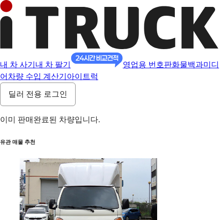
내 차 사기
내 차 팔기
영업용 번호판
화물백과
미디
어
차량 수입 계산기
아이트럭
딜러 전용 로그인
이미 판매완료된 차량입니다.
유관 매물 추천